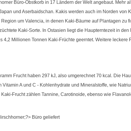
rner Büro-Obstkorb in 17 Ländern der Welt angebaut. Mehr als 
, Japan und Aserbaidschan. Kakis werden auch im Norden von K
 Region um Valencia, in denen Kaki-Bäume auf Plantagen zu finde
chtete Kaki-Sorte. In Ostasien liegt die Haupterntezeit in d
s 4,2 Millionen Tonnen Kaki-Früchte geerntet. Weitere leckere F
 Gramm Frucht haben 297 kJ, also umgerechnet 70 kcal. Die Hau
m Vitamin A und C - Kohlenhydrate und Mineralstoffe, wie Natri
er Kaki-Frucht zählen Tannine, Carotinoide, ebenso wie Flavan