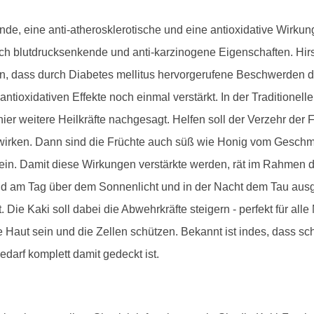
nde, eine anti-atherosklerotische und eine antioxidative Wirku
ch blutdrucksenkende und anti-karzinogene Eigenschaften. H
ken, dass durch Diabetes mellitus hervorgerufene Beschwerden 
 antioxidativen Effekte noch einmal verstärkt. In der Traditione
er weitere Heilkräfte nachgesagt. Helfen soll der Verzehr der 
d wirken. Dann sind die Früchte auch süß wie Honig vom Gesch
sein. Damit diese Wirkungen verstärkte werden, rät im Rahmen 
nd am Tag über dem Sonnenlicht und in der Nacht dem Tau ausges
 Die Kaki soll dabei die Abwehrkräfte steigern - perfekt für all
 Haut sein und die Zellen schützen. Bekannt ist indes, dass s
edarf komplett damit gedeckt ist.