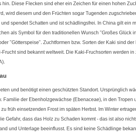
is hin. Diese Flecken sind eher ein Zeichen für einen hohen Zuc
rd, wird diesem und den Früchten sogar Tugenden zugschrieben:
und spendet Schatten und ist schädlingsfrei. In China gilt ein 
en als Symbol für den traditionellen Wunsch "Großes Glück i
 oder "Götterspeise". Zuchtformen bzw. Sorten der Kaki sind der
Frucht sind bekannt weltweit. Die Kaki-Fruchsorten werden in z
A).
bau
ten und benötigt einen geschützten Standort. Ursprünglich wäc
. Familie der Ebenholzgewächse (Ebenaceae), in den Tropen u
u früh einsetzenden Frost im späten Herbst. Im Winter ertrag
ie Gefahr, dass das Holz zu Schaden kommt - das ist also nicht
and und Unterlage beeinflusst. Es sind keine Schädlinge beka