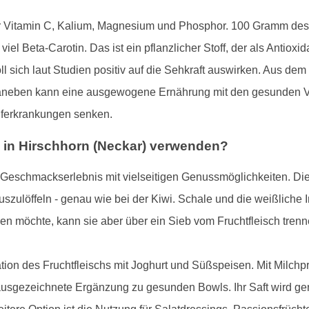
 für Vitamin C, Kalium, Magnesium und Phosphor. 100 Gramm des
iel Beta-Carotin. Das ist ein pflanzlicher Stoff, der als Antiox
oll sich laut Studien positiv auf die Sehkraft auswirken. Aus de
 Daneben kann eine ausgewogene Ernährung mit den gesunden Vi
auferkrankungen senken.
 in Hirschhorn (Neckar) verwenden?
s Geschmackserlebnis mit vielseitigen Genussmöglichkeiten. Die 
szulöffeln - genau wie bei der Kiwi. Schale und die weißliche 
n möchte, kann sie aber über ein Sieb vom Fruchtfleisch trenn
ation des Fruchtfleischs mit Joghurt und Süßspeisen. Mit Milchp
ausgezeichnete Ergänzung zu gesunden Bowls. Ihr Saft wird ger