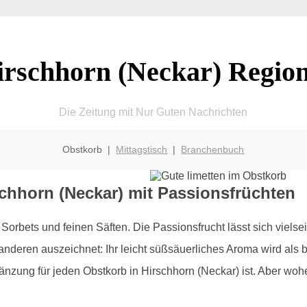
irschhorn (Neckar) Region
Die Zeitung mit Nur Guten Nachrichten
Obstkorb |
Mittagstisch
|
Branchenbuch
schhorn (Neckar) mit Passionsfrüchten
orbets und feinen Säften. Die Passionsfrucht lässt sich vielse
r anderen auszeichnet: Ihr leicht süßsäuerliches Aroma wird al
gänzung für jeden Obstkorb in Hirschhorn (Neckar) ist. Aber wo