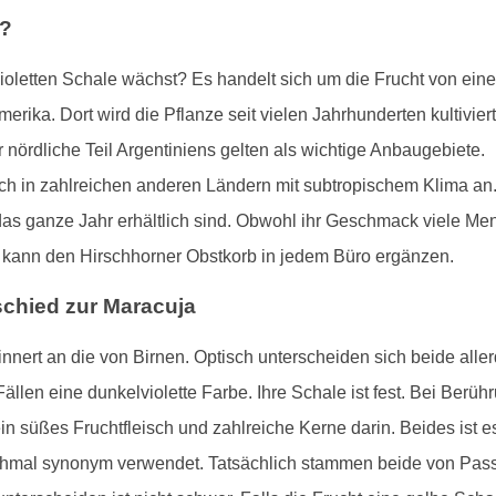
t?
violetten Schale wächst? Es handelt sich um die Frucht von e
amerika. Dort wird die Pflanze seit vielen Jahrhunderten kultivi
 nördliche Teil Argentiniens gelten als wichtige Anbaugebiete.
ch in zahlreichen anderen Ländern mit subtropischem Klima an.
r das ganze Jahr erhältlich sind. Obwohl ihr Geschmack viele Me
nd kann den Hirschhorner Obstkorb in jedem Büro ergänzen.
chied zur Maracuja
innert an die von Birnen. Optisch unterscheiden sich beide aller
 Fällen eine dunkelviolette Farbe. Ihre Schale ist fest. Bei Ber
ein süßes Fruchtfleisch und zahlreiche Kerne darin. Beides ist e
hmal synonym verwendet. Tatsächlich stammen beide von Pas