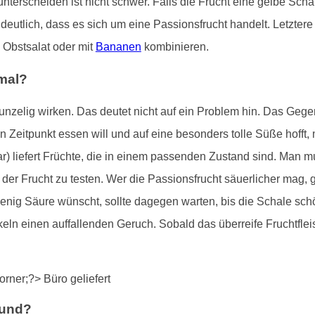
nterscheiden ist nicht schwer. Falls die Frucht eine gelbe Scha
eutlich, dass es sich um eine Passionsfrucht handelt. Letztere 
 Obstsalat oder mit
Bananen
kombinieren.
rmal?
unzelig wirken. Das deutet nicht auf ein Problem hin. Das Gegent
igen Zeitpunkt essen will und auf eine besonders tolle Süße hoff
) liefert Früchte, die in einem passenden Zustand sind. Man m
er Frucht zu testen. Wer die Passionsfrucht säuerlicher mag, gr
nig Säure wünscht, sollte dagegen warten, bis die Schale schö
n einen auffallenden Geruch. Sobald das überreife Fruchtfleisc
sund?